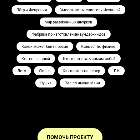
Пётр и Феврония
Умеешь ли ты свистеть, Йоханна?
Мир развязанных шнурков
Фабрика по изготовлению вундеркиндов
Какой может быть поэзия
Концерт по физике
Кот тут главный
Кто хочет стать самим собой
Лето
Single
Кит плывёт на север
Ә Б И
Пушка
Пёс по имени Мани
ПОМОЧЬ ПРОЕКТУ