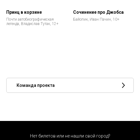
Принц в корзине
Сочинение про Джобса
Почти автобиографическая
Байопик, Иван Пачин, 10+
легенда, Владислав Тутак, 12+
Команда проекта
Нет билетов или не нашли свой город?