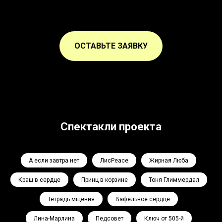
ОСТАВЬТЕ ЗАЯВКУ
Спектакли проекта
А если завтра нет
ЛисPeace
Жирная Люба
Краш в сердце
Принц в корзине
Тоня Глиммердал
Тетрадь мщения
Вафельное сердце
Лина-Марлина
Педсовет
Ключ от 505-й