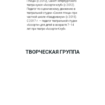
Птица» (с 2010), Санкт-Петербургского
театра кукол «Ассорти-клуб» (с 2012).
Педагог по сценическому движению в
театральной студии «Синяя птица» при
частной школе «Квадривиум» (с 2015).
С 2017 г. — педагог театральной студии
«Ассорти» для детей в возрасте 7−14
лет при театре «Ассорти-Клуб».
ТВОРЧЕСКАЯ ГРУППА