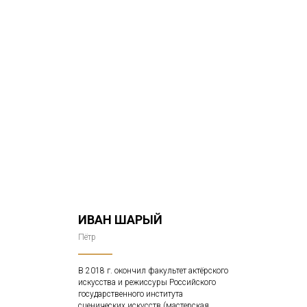
ИВАН ШАРЫЙ
Пётр
В 2018 г. окончил факультет актёрского
искусства и режиссуры Российского
государственного института
сценических искусств (мастерская