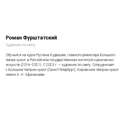
Роман Фурштатский
Художник по свету
Обучался на курсе Руслана Кудашова, главного режиссёра Большого
театра кукол, в Российском государственном институте сценических
искусств (2016−2021). С 2023 г. — художник по свету. Сотрудничает
с Большим театром кукол (Санкт-Петербург), Кировским театром кукол
имени А. Н. Афанасьева.