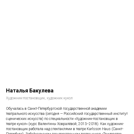
Наталья Бакулева
Художник-постановщик, художник кукол
Обучалась в Санкт-Петербургской государственной академии
театрального искусства (сегодня — Российский государственный институт
сценических искусств) по специальности «Художник-постановщик в
театре кукол» (курс Валентины Ховралёвой, 2013−2018). Как художник-
постановщик работала над спектаклями в театре Karlsson Haus (Санкт-
Петербург), Забайкальском государственном театре кукол «Тридевятое